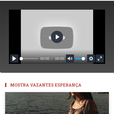
Play
00:00
00:00
Play
Mute
Settings
Enter
fullsc
MOSTRA VAZANTES ESPERANÇA